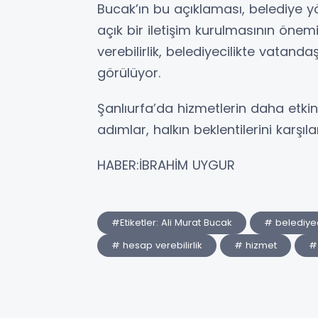
Bucak’ın bu açıklaması, belediye y
açık bir iletişim kurulmasının önemi
verebilirlik, belediyecilikte vatan
görülüyor.
Şanlıurfa’da hizmetlerin daha etkin
adımlar, halkın beklentilerini karş
HABER:İBRAHİM UYGUR
#Etiketler: Ali Murat Bucak
# belediyec
# hesap verebilirlik
# hizmet
#