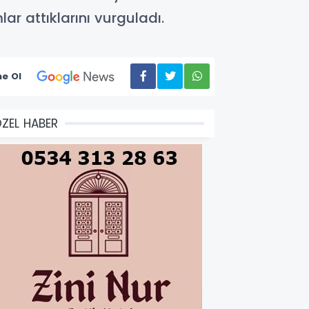
r attıklarını vurguladı.
e Ol
ZEL HABER