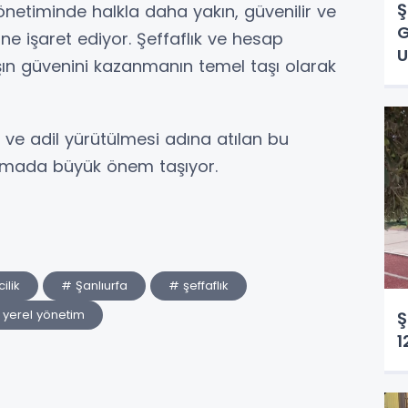
Ş
önetiminde halkla daha yakın, güvenilir ve
G
ne işaret ediyor. Şeffaflık ve hesap
U
daşın güvenini kazanmanın temel taşı olarak
 ve adil yürütülmesi adına atılan bu
ılamada büyük önem taşıyor.
ilik
# Şanlıurfa
# şeffaflık
 yerel yönetim
Ş
1