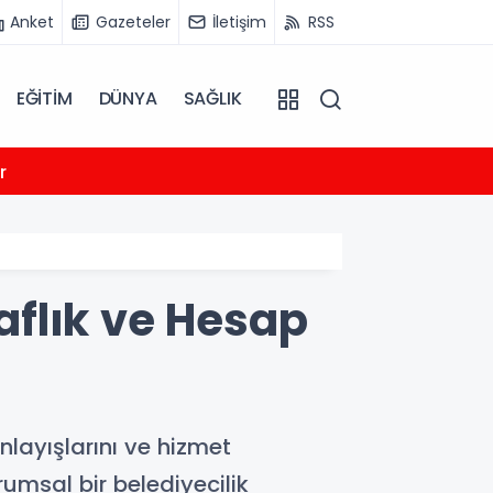
Anket
Gazeteler
İletişim
RSS
EĞİTİM
DÜNYA
SAĞLIK
10:19
r
Chery a
flık ve Hesap
nlayışlarını ve hizmet
rumsal bir belediyecilik