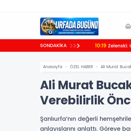
10:19
SONDAKİKA
Zelenski:
Anasayfa
ÖZEL HABER
Ali Murat Buca
Ali Murat Buca
Verebilirlik Ön
Şanlıurfa’nın değerli hemşehrile
anlayışlarını anlattı. Göreve ba