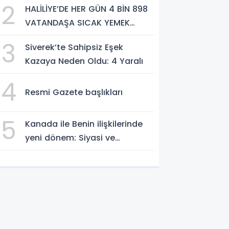
2
HALİLİYE’DE HER GÜN 4 BİN 898
VATANDAŞA SICAK YEMEK
DESTEĞİ
3
Siverek’te Sahipsiz Eşek
Kazaya Neden Oldu: 4 Yaralı
4
Resmi Gazete başlıkları
5
Kanada ile Benin ilişkilerinde
yeni dönem: Siyasi ve
ekonomik iş birliği güçleniyor