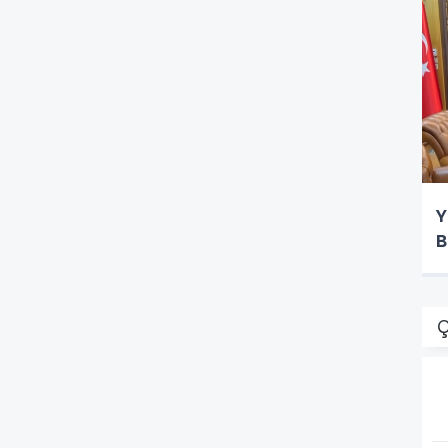
Y
B
Ç