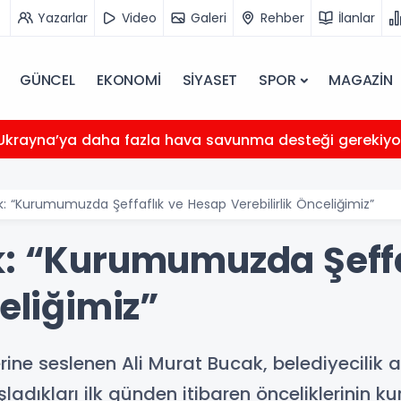
Yazarlar
Video
Galeri
Rehber
İlanlar
GÜNCEL
EKONOMİ
SİYASET
SPOR
MAGAZİN
 Ukrayna’ya daha fazla hava savunma desteği gerekiyo
k: “Kurumumuzda Şeffaflık ve Hesap Verebilirlik Önceliğimiz”
k: “Kurumumuzda Şeffa
celiğimiz”
rine seslenen Ali Murat Bucak, belediyecilik a
şladıkları ilk günden itibaren önceliklerinin ku