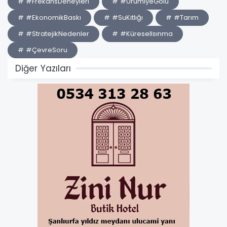
# #FrekansDeneyleri
# #UrumiyeGölü
# #EkonomikBaskı
# #SuKıtlığı
# #Tarım
# #StratejikNedenler
# #KüreselIsınma
# #ÇevreSoru
Diğer Yazıları