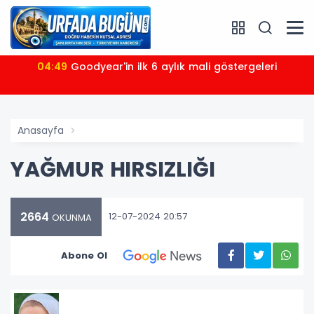
04:49
Goodyear'in ilk 6 aylık mali göstergeleri
Anasayfa
YAĞMUR HIRSIZLIĞI
2664
12-07-2024 20:57
OKUNMA
Abone Ol