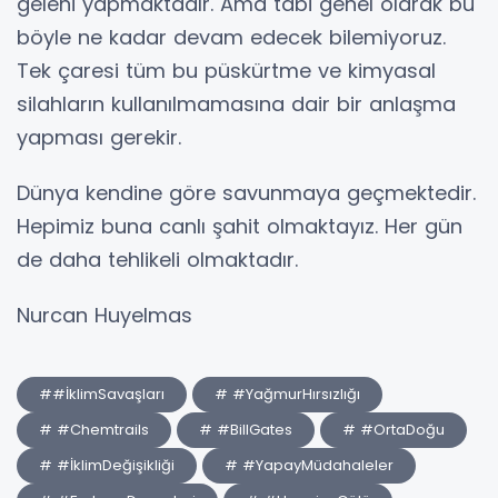
geleni yapmaktadır. Ama tabi genel olarak bu
böyle ne kadar devam edecek bilemiyoruz.
Tek çaresi tüm bu püskürtme ve kimyasal
silahların kullanılmamasına dair bir anlaşma
yapması gerekir.
Dünya kendine göre savunmaya geçmektedir.
Hepimiz buna canlı şahit olmaktayız. Her gün
de daha tehlikeli olmaktadır.
Nurcan Huyelmas
##İklimSavaşları
# #YağmurHırsızlığı
# #Chemtrails
# #BillGates
# #OrtaDoğu
# #İklimDeğişikliği
# #YapayMüdahaleler